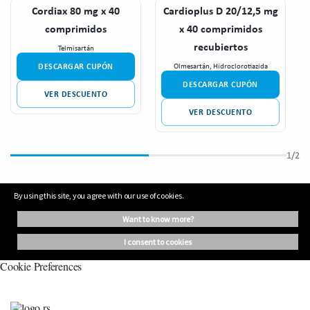
Cordiax 80 mg x 40
Cardioplus D 20/12,5 mg
comprimidos
x 40 comprimidos
recubiertos
Telmisartán
DESCARGAR CUPÓN
Olmesartán, Hidroclorotiazida
DESCARGAR CUPÓN
VER DESCUENTO
VER DESCUENTO
1
/2
By using this site, you agree with our use of cookies.
want to know more?
i consent to cookies
Cookie Preferences