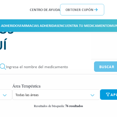
CENTRO DE AYUDA
OBTENER CUPÓN
VOS
 ADHERIDOS
FARMACIAS ADHERIDAS
ENCUENTRA TU MEDICAMENTO
MUN
Í
scar medicamento
BUSCAR
Área Terapéutica
AP
Todas las áreas
Resultados de búsqueda:
76 resultados