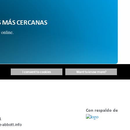
S MÁS CERCANAS
 online.
i consent to cookies
want to know more?
Con respaldo de
1
-abbott.info