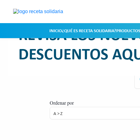
Productos adheridos
REVISA LOS NUE
INICIO
¿QUÉ ES RECETA SOLIDARIA?
PRODUCTOS
DESCUENTOS AQU
Productos adheridos
Inicio
>
Programa de descuentos
>
Bu
Ordenar por
A > Z