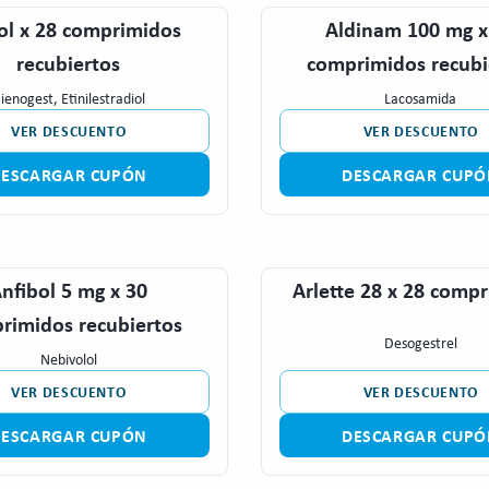
ol x 28 comprimidos
Aldinam 100 mg x
recubiertos
comprimidos recubi
ienogest, Etinilestradiol
Lacosamida
VER DESCUENTO
VER DESCUENTO
DESCARGAR CUPÓN
DESCARGAR CUPÓ
nfibol 5 mg x 30
Arlette 28 x 28 comp
rimidos recubiertos
Desogestrel
Nebivolol
VER DESCUENTO
VER DESCUENTO
DESCARGAR CUPÓN
DESCARGAR CUPÓ