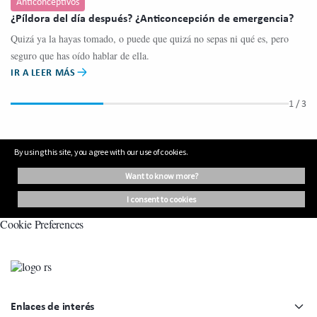
Anticonceptivos
M
¿Píldora del día después? ¿Anticoncepción de emergencia?
¿Q
Quizá ya la hayas tomado, o puede que quizá no sepas ni qué es, pero
La
seguro que has oído hablar de ella.
co
IR A LEER MÁS
IR
1
/ 3
By using this site, you agree with our use of cookies.
want to know more?
i consent to cookies
Cookie Preferences
Enlaces de interés