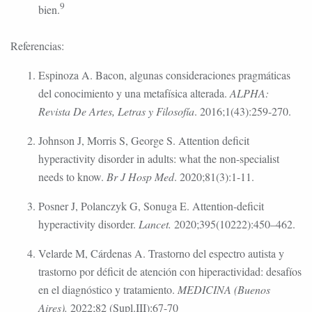
9
bien.
Referencias:
Espinoza A. Bacon, algunas consideraciones pragmáticas
del conocimiento y una metafísica alterada.
ALPHA:
Revista De Artes, Letras y Filosofía
. 2016;1(43):259-270.
Johnson J, Morris S, George S. Attention deficit
hyperactivity disorder in adults: what the non-specialist
needs to know.
Br J Hosp Med
. 2020;81(3):1-11.
Posner J, Polanczyk G, Sonuga E. Attention-deficit
hyperactivity disorder.
Lancet.
2020;395(10222):450–462.
Velarde M, Cárdenas A. Trastorno del espectro autista y
trastorno por déficit de atención con hiperactividad: desafíos
en el diagnóstico y tratamiento.
MEDICINA (Buenos
Aires).
2022;82 (Supl.III):67-70