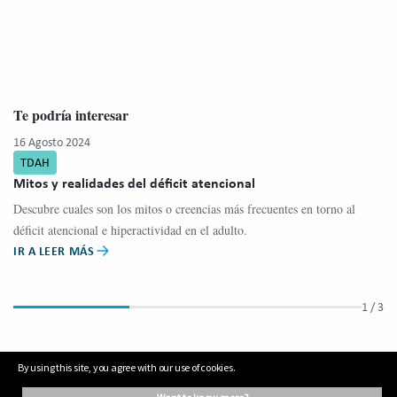
Te podría interesar
16 Agosto 2024
16
TDAH
D
Mitos y realidades del déficit atencional
Me
ha
Descubre cuales son los mitos o creencias más frecuentes en torno al
Ha
déficit atencional e hiperactividad en el adulto.
pa
IR A LEER MÁS
IR
1
/ 3
By using this site, you agree with our use of cookies.