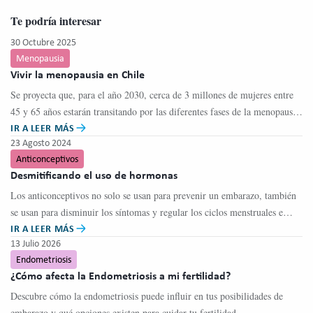
Te podría interesar
30 Octubre 2025
Menopausia
Vivir la menopausia en Chile
Se proyecta que, para el año 2030, cerca de 3 millones de mujeres entre
45 y 65 años estarán transitando por las diferentes fases de la menopausia
IR A LEER MÁS
en Chile.
23 Agosto 2024
Anticonceptivos
Desmitificando el uso de hormonas
Los anticonceptivos no solo se usan para prevenir un embarazo, también
se usan para disminuir los síntomas y regular los ciclos menstruales e
IR A LEER MÁS
incluso como protección contra algunos tipos de cáncer.
13 Julio 2026
Endometriosis
¿Cómo afecta la Endometriosis a mi fertilidad?
Descubre cómo la endometriosis puede influir en tus posibilidades de
embarazo y qué opciones existen para cuidar tu fertilidad.