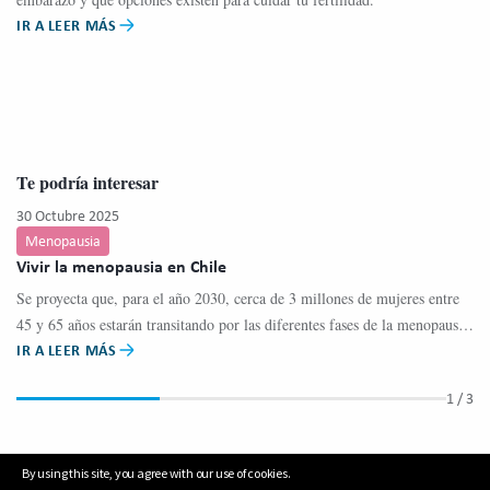
IR A LEER MÁS
Te podría interesar
30 Octubre 2025
23
Menopausia
A
Vivir la menopausia en Chile
De
Se proyecta que, para el año 2030, cerca de 3 millones de mujeres entre
Lo
45 y 65 años estarán transitando por las diferentes fases de la menopausia
se
IR A LEER MÁS
IR
en Chile.
in
1
/ 3
By using this site, you agree with our use of cookies.