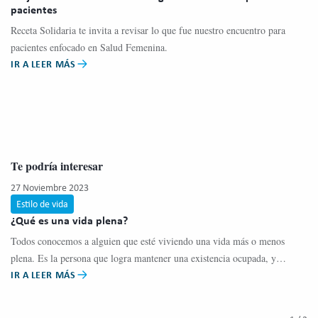
pacientes
Receta Solidaria te invita a revisar lo que fue nuestro encuentro para
pacientes enfocado en Salud Femenina.
IR A LEER MÁS
Te podría interesar
27 Noviembre 2023
13
Estilo de vida
A
¿Qué es una vida plena?
C
Todos conocemos a alguien que esté viviendo una vida más o menos
Un
plena. Es la persona que logra mantener una existencia ocupada, y
me
IR A LEER MÁS
IR
balanceada, con una gran variedad de satisfacción y alegría.