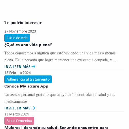
Te podría interesar
27 Noviembre 2023
Estilo de vida
¿Qué es una vida plena?
Todos conocemos a alguien que esté viviendo una vida más o menos
plena. Es la persona que logra mantener una existencia ocupada, y
IR A LEER MÁS
balanceada, con una gran variedad de satisfacción y alegría.
13 Febrero 2024
Adherencia al tratamiento
Conoce My a:care App
Un asesor personal gratuito que te ayudará a controlar tu salud y tus
medicamentos.
IR A LEER MÁS
13 Marzo 2024
Salud Femenina
Mujeres liderando su salud: Segundo encuentro para