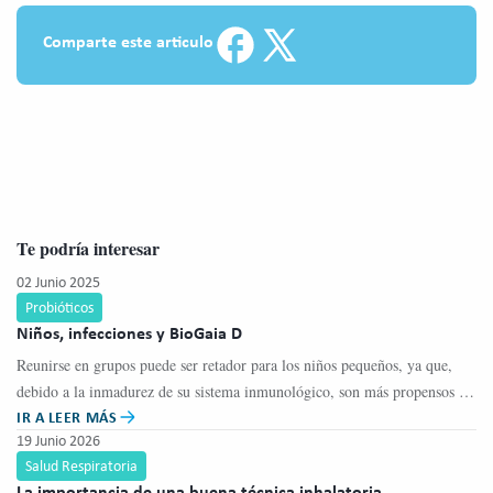
Comparte este articulo
Te podría interesar
02 Junio 2025
Probióticos
Niños, infecciones y BioGaia D
Reunirse en grupos puede ser retador para los niños pequeños, ya que,
debido a la inmadurez de su sistema inmunológico, son más propensos a
IR A LEER MÁS
contraer infecciones.
19 Junio 2026
Salud Respiratoria
La importancia de una buena técnica inhalatoria