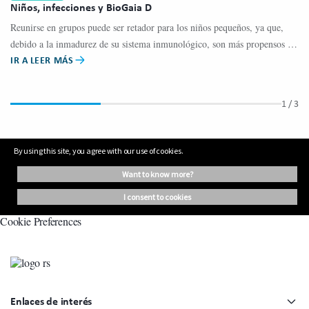
Niños, infecciones y BioGaia D
La
Reunirse en grupos puede ser retador para los niños pequeños, ya que,
La
debido a la inmadurez de su sistema inmunológico, son más propensos a
me
IR A LEER MÁS
IR
contraer infecciones.
1
/ 3
By using this site, you agree with our use of cookies.
want to know more?
i consent to cookies
Cookie Preferences
Enlaces de interés