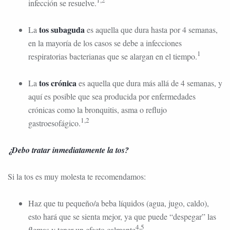
1,2
infección se resuelve.
tos subaguda
La
es aquella que dura hasta por 4 semanas,
en la mayoría de los casos se debe a infecciones
1
respiratorias bacterianas que se alargan en el tiempo.
tos crónica
La
es aquella que dura más allá de 4 semanas, y
aquí es posible que sea producida por enfermedades
crónicas como la bronquitis, asma o reflujo
1,2
gastroesofágico.
¿Debo tratar inmediatamente la tos?
Si la tos es muy molesta te recomendamos:
Haz que tu pequeño/a beba líquidos (agua, jugo, caldo),
esto hará que se sienta mejor, ya que puede “despegar” las
4,5
flemas y tener un efecto calmante